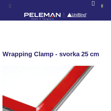
Prejsť
NÁKU
na
KOŠÍK
obsah
Wrapping Clamp - svorka 25 cm