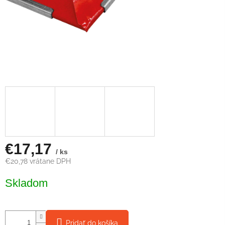
€17,17
/ ks
€20,78 vrátane DPH
Jednotková
Skladom
cena:
Pridať do košíka