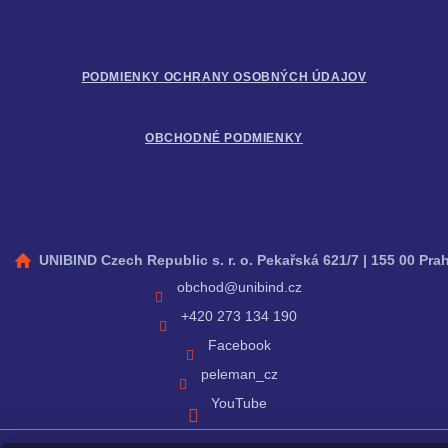
i
Informácie pre vás
e
PODMIENKY OCHRANY OSOBNÝCH ÚDAJOV
OBCHODNÉ PODMIENKY
Kontakt
UNIBIND Czech Republic s. r. o. Pekařská 621/7 | 155 00 Pra
obchod
@
unibind.cz
+420 273 134 190
Facebook
peleman_cz
YouTube