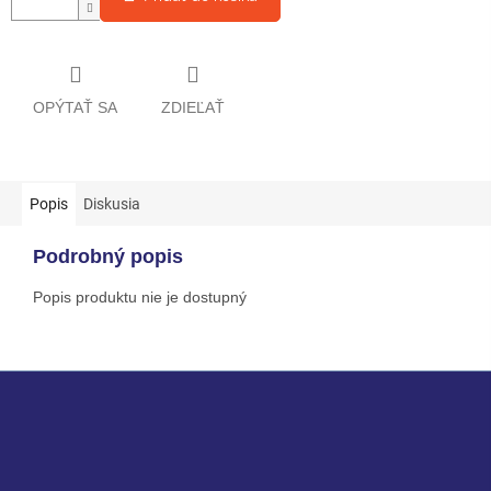
OPÝTAŤ SA
ZDIEĽAŤ
Popis
Diskusia
Podrobný popis
Popis produktu nie je dostupný
Z
á
p
ä
t