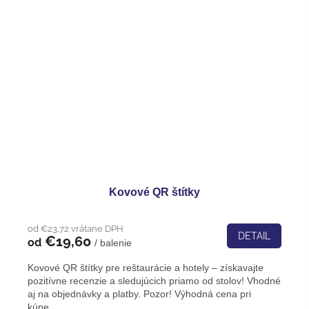
Kovové QR štítky
od €23,72 vrátane DPH
DETAIL
€19,60
od
/ balenie
Kovové QR štítky pre reštaurácie a hotely – získavajte
pozitívne recenzie a sledujúcich priamo od stolov! Vhodné
aj na objednávky a platby. Pozor! Výhodná cena pri
kúpe...