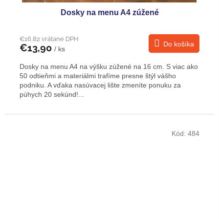
Dosky na menu A4 zúžené
€16,82 vrátane DPH
Do košíka
€13,90
/ ks
Dosky na menu A4 na výšku zúžené na 16 cm. S viac ako
50 odtieňmi a materiálmi trafíme presne štýl vášho
podniku. A vďaka nasúvacej lište zmeníte ponuku za
púhych 20 sekúnd!...
Kód:
484