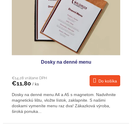
p
k
r
t
o
o
d
v
u
k
t
o
v
Dosky na denné menu
€14,28 vrátane DPH
Do košíka
€11,80
/ ks
Dosky na denné menu A4 a A5 s magnetom. Nadvihnite
magnetickú lištu, vložte lístok, zaklapnite. S našimi
doskami vymeníte menu raz dva! Zákazková výroba,
široká ponuka...