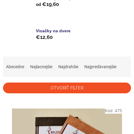
€19,60
od
Visačky na dvere
€12,60
R
a
Abecedne
Najlacnejšie
Najdrahšie
Najpredávanejšie
d
e
n
OTVORIŤ FILTER
i
e
V
p
ý
Kód:
475
r
p
o
i
d
s
u