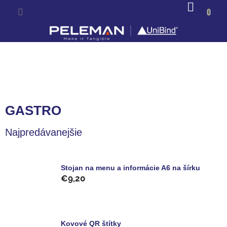
Prejsť
NÁKU
na
KOŠÍK
obsah
GASTRO
Najpredávanejšie
Stojan na menu a informácie A6 na šírku
€9,20
Kovové QR štítky