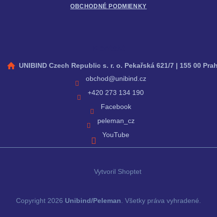
i
OBCHODNÉ PODMIENKY
s
u
Kontakt
UNIBIND Czech Republic s. r. o. Pekařská 621/7 | 155 00 Pra
obchod
@
unibind.cz
+420 273 134 190
Facebook
peleman_cz
YouTube
Vytvoril Shoptet
Copyright 2026
Unibind/Peleman
. Všetky práva vyhradené.