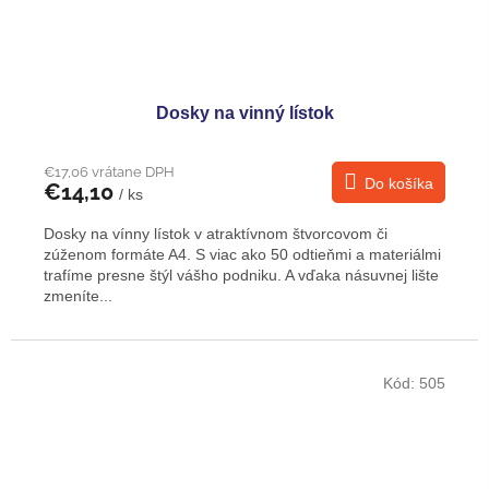
Dosky na vinný lístok
€17,06 vrátane DPH
Do košíka
€14,10
/ ks
Dosky na vínny lístok v atraktívnom štvorcovom či
zúženom formáte A4. S viac ako 50 odtieňmi a materiálmi
trafíme presne štýl vášho podniku. A vďaka násuvnej lište
zmeníte...
Kód:
505