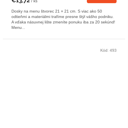
€13,72
/ ks
Dosky na menu štvorec 21 × 21 cm. S viac ako 50
odtieňmi a materiálmi trafíme presne štýl vášho podniku.
A vďaka násuvnej lište zmeníte ponuku iba za 20 sekúnd!
Menu...
Kód:
493