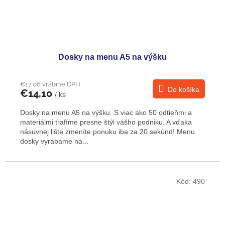
Dosky na menu A5 na výšku
€17,06 vrátane DPH
Do košíka
€14,10
/ ks
Dosky na menu A5 na výšku. S viac ako 50 odtieňmi a
materiálmi trafíme presne štýl vášho podniku. A vďaka
násuvnej lište zmeníte ponuku iba za 20 sekúnd! Menu
dosky vyrábame na...
Kód:
490