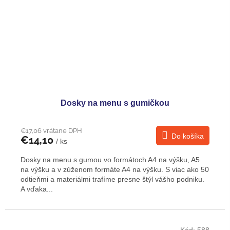
Dosky na menu s gumičkou
€17,06 vrátane DPH
Do košíka
€14,10
/ ks
Dosky na menu s gumou vo formátoch A4 na výšku, A5
na výšku a v zúženom formáte A4 na výšku. S viac ako 50
odtieňmi a materiálmi trafíme presne štýl vášho podniku.
A vďaka...