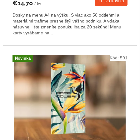
Do košíka
€14,70
/ ks
Dosky na menu A4 na výšku. S viac ako 50 odtieňmi a
materiálmi trafíme presne štýl vášho podniku. A vďaka
násuvnej lište zmeníte ponuku iba za 20 sekúnd! Menu
karty vyrábame na...
Kód:
591
Novinka