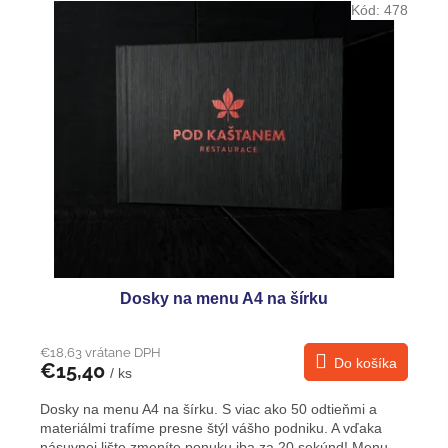
Kód:
478
Dosky na menu A4 na šírku
€18,63 vrátane DPH
Do košíka
€15,40
/ ks
Dosky na menu A4 na šírku. S viac ako 50 odtieňmi a
materiálmi trafíme presne štýl vášho podniku. A vďaka
násuvnej lište zmeníte ponuku iba za 20 sekúnd! Menu