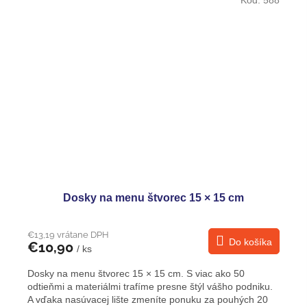
Kód:
588
Dosky na menu štvorec 15 × 15 cm
€13,19 vrátane DPH
Do košíka
€10,90
/ ks
Dosky na menu štvorec 15 × 15 cm. S viac ako 50
odtieňmi a materiálmi trafíme presne štýl vášho podniku.
A vďaka nasúvacej lište zmeníte ponuku za pouhých 20