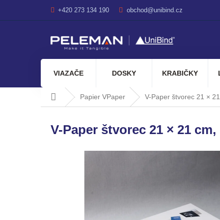
Prejsť
+420 273 134 190
obchod@unibind.cz
na
obsah
VIAZAČE
DOSKY
KRABIČKY
Domov
Papier VPaper
V-Paper štvorec 21 × 21
V-Paper štvorec 21 × 21 cm, 