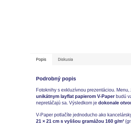
Popis
Diskusia
Podrobný popis
Fotoknihy s exkluzívnou prezentáciou. Menu, 
unikátnym layflat papierom V-Paper
budú va
nepretáčajú sa. Výsledkom je
dokonale otvo
V-Paper potlačíte jednoducho ako kancelársky
21 × 21 cm s vyššou gramážou 160 g/m²
(gr