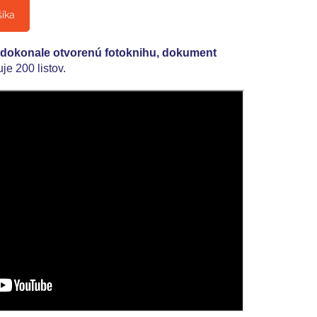
šíka
 dokonale otvorenú fotoknihu, dokument
e 200 listov.