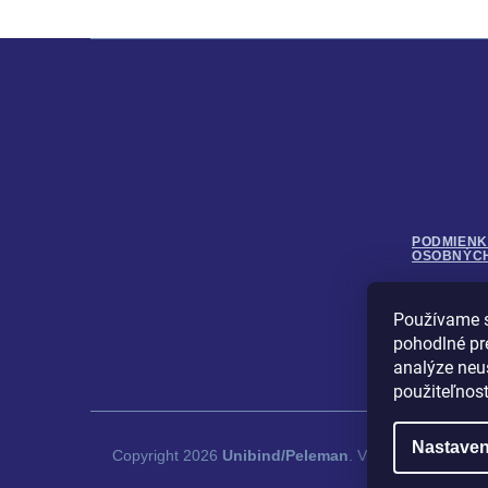
Z
á
p
ä
t
i
Informá
e
PODMIENK
OSOBNÝC
Používame s
OBCHODN
pohodlné pr
analýze neus
použiteľnos
Nastaven
Copyright 2026
Unibind/Peleman
. Všetky práva vyhr