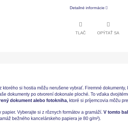
Detailné informácie
TLAČ
OPÝTAŤ SA
z ktorého si hostia môžu nerušene vybrať. Firemné dokumenty, k
še dokumenty po otvorení dokonale ploché. To vďaka dvojitému 
rený dokument alebo fotokniha,
ktoré si príjemcovia môžu pre
 papier. Vyberajte si z rôznych formátov a gramáží.
V tomto bal
amáž bežného kancelárskeho papiera je 80 g/m²).