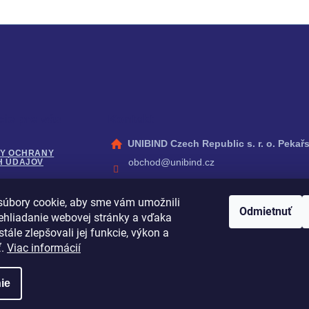
cie pre vás
Kontakt
UNIBIND Czech Republic s. r. o. Pekařs
Y OCHRANY
obchod
@
unibind.cz
H ÚDAJOV
+420 273 134 190
úbory cookie, aby sme vám umožnili
Facebook
É PODMIENKY
Odmietnuť
ehliadanie webovej stránky a vďaka
peleman_cz
tále zlepšovali jej funkcie, výkon a
YouTube
ť.
Viac informácií
ie
adené.