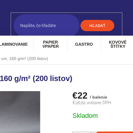
HĽADAŤ
PAPIER
KOVOVÉ
LAMINOVANIE
GASTRO
VPAPER
ŠTÍTKY
 cm, 160 g/m² (200 listov)
160 g/m² (200 listov)
€22
/ balenie
€26,62 vrátane DPH
Jednotková
Skladom
cena: