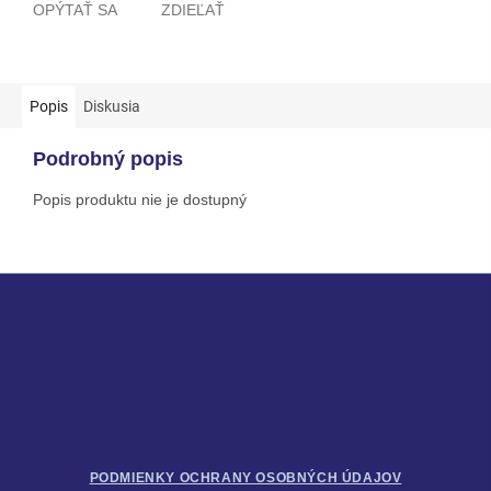
OPÝTAŤ SA
ZDIEĽAŤ
Popis
Diskusia
Podrobný popis
Popis produktu nie je dostupný
Z
á
p
ä
t
i
Informácie pre vás
e
PODMIENKY OCHRANY OSOBNÝCH ÚDAJOV