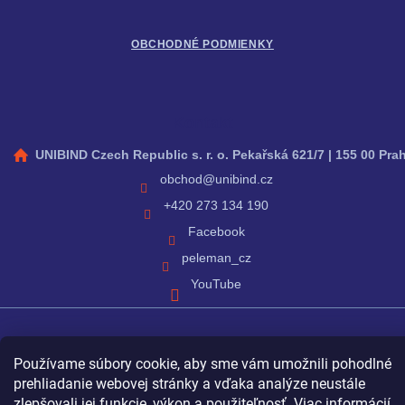
OBCHODNÉ PODMIENKY
Kontakt
UNIBIND Czech Republic s. r. o. Pekařská 621/7 | 155 00 Pra
obchod
@
unibind.cz
+420 273 134 190
Facebook
peleman_cz
YouTube
Vytvoril Shoptet
Používame súbory cookie, aby sme vám umožnili pohodlné
prehliadanie webovej stránky a vďaka analýze neustále
zlepšovali jej funkcie, výkon a použiteľnosť.
Viac informácií