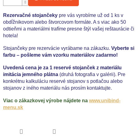
Rezervačné stojančeky
pre vás vyrobíme už od 1 ks v
obdĺžnikovom alebo štvorcovom formáte. A s viac ako 50
odtieňmi a materiálmi trafíme presne štýl vašej reštaurácie či
hotela!
Stojančeky pre rezervácie vyrábame na zákazku.
Vyberte si
farbu
–
pošleme vám vzorku materiálov zadarmo!
Uvedená cena je za 1 reservé stojanček z materiálu
imitácia jemného plátna
(druhá fotografia v galérii). Pre
konkrétnu kalkuláciu reservé stojanov s potlačou alebo
stojanov z iného materiálu nás prosím kontaktujte.
Viac o zákazkovej výrobe nájdete na
www.unibind-
menu.sk