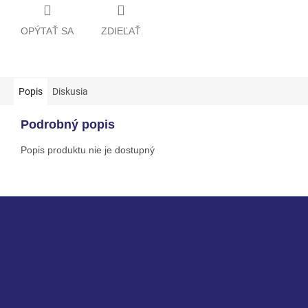
OPÝTAŤ SA
ZDIEĽAŤ
Popis
Diskusia
Podrobný popis
Popis produktu nie je dostupný
Z
á
p
ä
t
i
Informácie pre vás
e