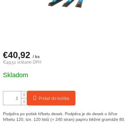
€40,92
/ ks
€49,51 vrátane DPH
Jednotková
Skladom
cena:
Pridať do košíka
Podpěra po potisk hřbetu desek. Podpěra je do desek o šířce
hřbetu 120, tzn. 120 listů (= 240 stran) papíru běžné gramáže 80.