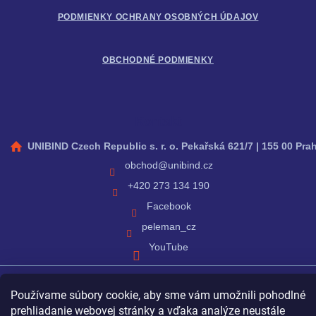
PODMIENKY OCHRANY OSOBNÝCH ÚDAJOV
OBCHODNÉ PODMIENKY
Kontakt
UNIBIND Czech Republic s. r. o. Pekařská 621/7 | 155 00 Pra
obchod
@
unibind.cz
+420 273 134 190
Facebook
peleman_cz
YouTube
Používame súbory cookie, aby sme vám umožnili pohodlné
Vytvoril Shoptet
prehliadanie webovej stránky a vďaka analýze neustále