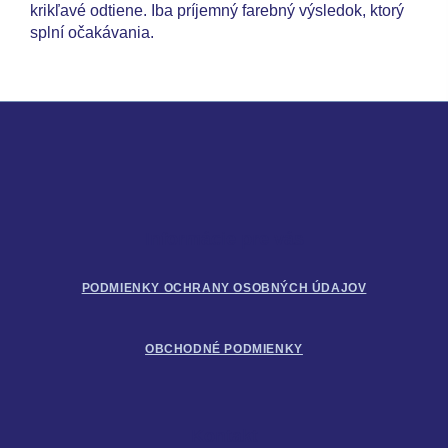
krikľavé odtiene. Iba príjemný farebný výsledok, ktorý
splní očakávania.
Z
á
p
ä
t
i
Informácie pre vás
e
PODMIENKY OCHRANY OSOBNÝCH ÚDAJOV
OBCHODNÉ PODMIENKY
Kontakt