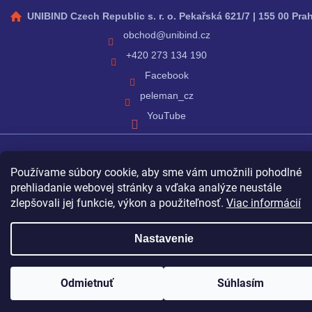
UNIBIND Czech Republic s. r. o. Pekařská 621/7 | 155 00 Pra
obchod
@
unibind.cz
+420 273 134 190
Facebook
peleman_cz
YouTube
Vytvoril Shoptet
Používame súbory cookie, aby sme vám umožnili pohodlné
prehliadanie webovej stránky a vďaka analýze neustále
zlepšovali jej funkcie, výkon a použiteľnosť.
Viac informácií
Copyright 2026
Unibind/Peleman
. Všetky práva vyhradené.
Nastavenie
Odmietnuť
Súhlasím