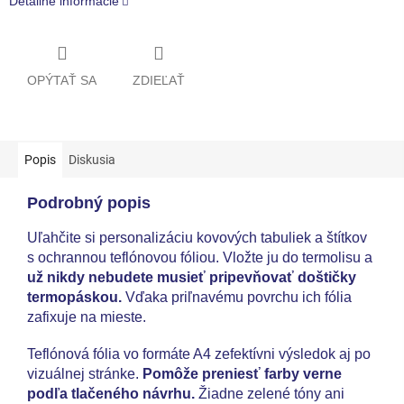
Detailné informácie
OPÝTAŤ SA
ZDIEĽAŤ
Popis
Diskusia
Podrobný popis
Uľahčite si personalizáciu kovových tabuliek a štítkov
s ochrannou teflónovou fóliou. Vložte ju do termolisu a
už nikdy nebudete musieť pripevňovať doštičky
termopáskou.
Vďaka priľnavému povrchu ich fólia
zafixuje na mieste.
Teflónová fólia vo formáte A4 zefektívni výsledok aj po
vizuálnej stránke.
Pomôže preniesť farby verne
podľa tlačeného návrhu.
Žiadne zelené tóny ani