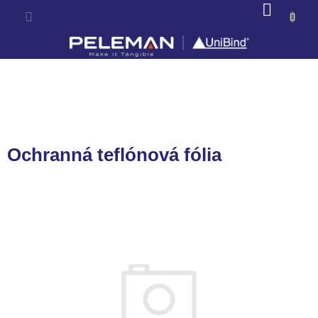
Prejsť
NÁKU
na
KOŠÍK
obsah
Ochranná teflónová fólia