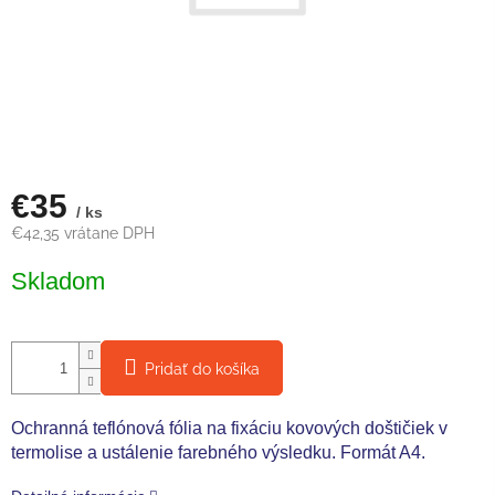
€35
/ ks
€42,35 vrátane DPH
Jednotková
Skladom
cena:
Pridať do košíka
Ochranná teflónová fólia na fixáciu kovových doštičiek v
termolise a ustálenie farebného výsledku. Formát A4.