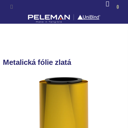
Prejsť
NÁKU
na
KOŠÍK
obsah
Metalická fólie zlatá