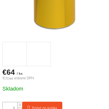
€64
/ ks
€77,44 vrátane DPH
Jednotková
Skladom
cena:
Pridať do košíka