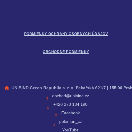
ä
t
i
Informácie pre vás
e
PODMIENKY OCHRANY OSOBNÝCH ÚDAJOV
OBCHODNÉ PODMIENKY
Kontakt
UNIBIND Czech Republic s. r. o. Pekařská 621/7 | 155 00 Pra
obchod
@
unibind.cz
+420 273 134 190
Facebook
peleman_cz
YouTube