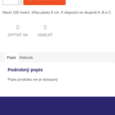
Návin 100 metrů, šířka pásky 6 cm. K dispozici ve skupině A, B a C.
OPÝTAŤ SA
ZDIEĽAŤ
Popis
Diskusia
Podrobný popis
Popis produktu nie je dostupný
Z
á
p