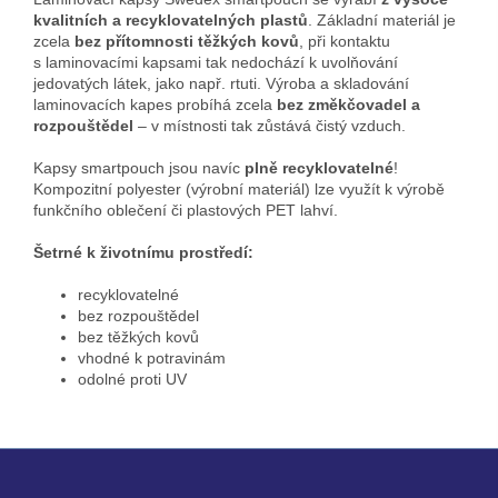
kvalitních a recyklovatelných plastů
. Základní materiál je
zcela
bez přítomnosti těžkých kovů
, při kontaktu
s laminovacími kapsami tak nedochází k uvolňování
jedovatých látek, jako např. rtuti. Výroba a skladování
laminovacích kapes probíhá zcela
bez změkčovadel a
rozpouštědel
– v místnosti tak zůstává čistý vzduch.
Kapsy smartpouch jsou navíc
plně recyklovatelné
!
Kompozitní polyester (výrobní materiál) lze využít k výrobě
funkčního oblečení či plastových PET lahví.
Šetrné k životnímu prostředí:
recyklovatelné
bez rozpouštědel
bez těžkých kovů
vhodné k potravinám
odolné proti UV
Z
á