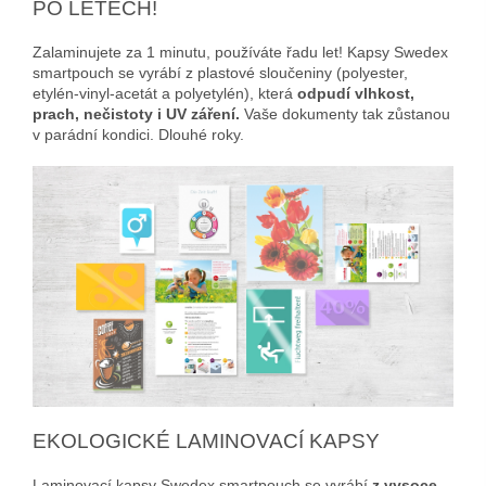
PO LETECH!
Zalaminujete za 1 minutu, používáte řadu let! Kapsy Swedex
smartpouch se vyrábí z plastové sloučeniny (polyester,
etylén-vinyl-acetát a polyetylén), která
odpudí vlhkost,
prach, nečistoty i UV záření.
Vaše dokumenty tak zůstanou
v parádní kondici. Dlouhé roky.
EKOLOGICKÉ LAMINOVACÍ KAPSY
Laminovací kapsy Swedex smartpouch se vyrábí
z vysoce