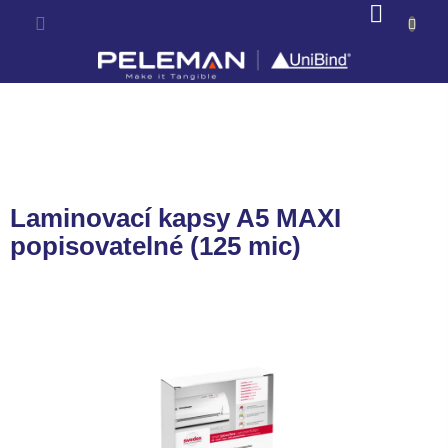
Prejsť
NÁKU
na
KOŠÍK
obsah
Laminovací kapsy A5 MAXI
popisovatelné (125 mic)