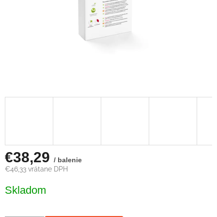
€38,29
/ balenie
€46,33 vrátane DPH
Jednotková
Skladom
cena: