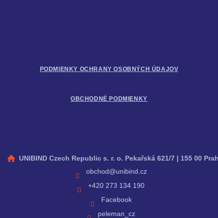
p
ä
t
i
Informácie pre vás
e
PODMIENKY OCHRANY OSOBNÝCH ÚDAJOV
OBCHODNÉ PODMIENKY
Kontakt
UNIBIND Czech Republic s. r. o. Pekařská 621/7 | 155 00 Pra
obchod
@
unibind.cz
+420 273 134 190
Facebook
peleman_cz