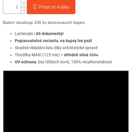
Pridať do košíka
Balení obsahuje 100 ks laminovacích kapes.
Laminujte i
A5 dokumenty!
Popisovatelná varianta
,
na kapsy lze psát
Snadné vkládání listu díky antistatické úpravě
Tloušťka MAXI (125 mic) =
středně silná
fólie
UV ochrana
, bez těžkých kovů, 100% recyklovatelnost