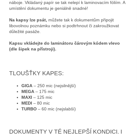
náboje. Vkládaný papír se tak nelepí k laminovacím fóliím. A
umístění dokumentu je geniálně snadné!
Na kapsy lze psát,
můžete tak k dokumentům připojit
libovolnou poznámku nebo si podtrhnout či zakroužkovat
důležité pasáže.
Kapsu vkládejte do laminátoru čárovým kódem vlevo
(dle šipek na přístroji).
TLOUŠŤKY KAPES:
GIGA
– 250 mic (nejsilnější)
MEGA
– 175 mic
MAXI
– 125 mic
MEDI
– 80 mic
TURBO
– 60 mic (nejslabší)
DOKUMENTY V TÉ NEJLEPŠÍ KONDICI. I