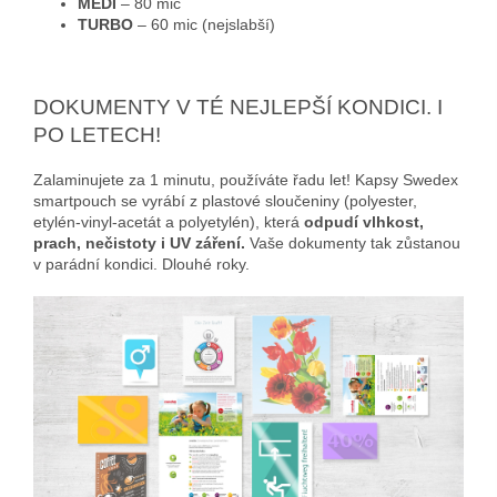
MEDI
– 80 mic
TURBO
– 60 mic (nejslabší)
DOKUMENTY V TÉ NEJLEPŠÍ KONDICI. I
PO LETECH!
Zalaminujete za 1 minutu, používáte řadu let! Kapsy Swedex
smartpouch se vyrábí z plastové sloučeniny (polyester,
etylén-vinyl-acetát a polyetylén), která
odpudí vlhkost,
prach, nečistoty i UV záření.
Vaše dokumenty tak zůstanou
v parádní kondici. Dlouhé roky.