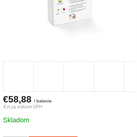
€58,88
/ balenie
€71,24 vrátane DPH
Jednotková
Skladom
cena: