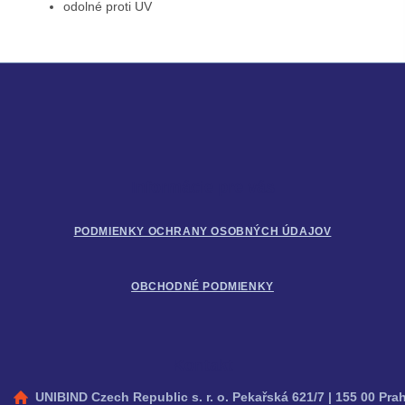
odolné proti UV
Z
á
p
ä
t
i
Informácie pre vás
e
PODMIENKY OCHRANY OSOBNÝCH ÚDAJOV
OBCHODNÉ PODMIENKY
Kontakt
UNIBIND Czech Republic s. r. o. Pekařská 621/7 | 155 00 Pra