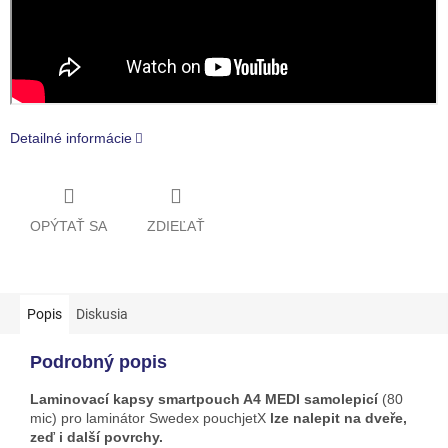
Detailné informácie
OPÝTAŤ SA
ZDIEĽAŤ
Popis
Diskusia
Podrobný popis
Laminovací kapsy smartpouch A4 MEDI samolepicí
(80
mic) pro laminátor Swedex pouchjetX
lze nalepit na dveře,
zeď i další povrchy.