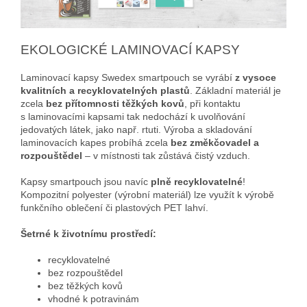
EKOLOGICKÉ LAMINOVACÍ KAPSY
Laminovací kapsy Swedex smartpouch se vyrábí
z vysoce
kvalitních a recyklovatelných plastů
. Základní materiál je
zcela
bez přítomnosti těžkých kovů
, při kontaktu
s laminovacími kapsami tak nedochází k uvolňování
jedovatých látek, jako např. rtuti. Výroba a skladování
laminovacích kapes probíhá zcela
bez změkčovadel a
rozpouštědel
– v místnosti tak zůstává čistý vzduch.
Kapsy smartpouch jsou navíc
plně recyklovatelné
!
Kompozitní polyester (výrobní materiál) lze využít k výrobě
funkčního oblečení či plastových PET lahví.
Šetrné k životnímu prostředí:
recyklovatelné
bez rozpouštědel
bez těžkých kovů
vhodné k potravinám