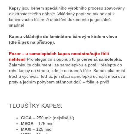
Kapsy jsou během speciálního výrobního procesu zbavovány
elektrostatického náboje. Vkládaný papír se tak nelepí k
laminovacím fóliím. A umístění dokumentu je geniálně
snadné!
Kapsu vkládejte do laminátoru čárovým kódem vlevo
(dle šipek na přístroji).
Pozor – u samolepicích kapes neodstraňujte fólii
nehtem!
Pro elegantní sloupnutí tu je
červená samolepka.
Zalaminujte dokument i se samolepkou a poté ji přelepte do
rohu kapsy na stranu, kde je ochranná fólie. Samolepka musí
trochu vyčnívat. Teď už jen stačí samolepku uchopit mezi dva
prsty a jedním pohybem stáhnout dolů – fólie je pryč!
TLOUŠŤKY KAPES:
GIGA
– 250 mic (nejsilnější)
MEGA
– 175 mic
MAXI
– 125 mic