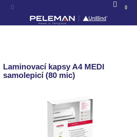
Prejsť
NÁKU
na
KOŠÍK
obsah
Laminovací kapsy A4 MEDI
samolepicí (80 mic)