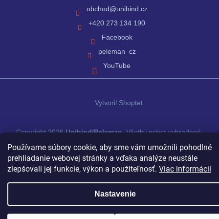
obchod
@
unibind.cz
+420 273 134 190
Facebook
peleman_cz
YouTube
Vytvoril Shoptet
Copyright 2026
Unibind/Peleman
. Všetky práva vyhradené.
Používame súbory cookie, aby sme vám umožnili pohodlné
prehliadanie webovej stránky a vďaka analýze neustále
zlepšovali jej funkcie, výkon a použiteľnosť.
Viac informácií
Nastavenie