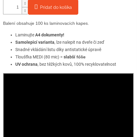
Pridať do košíka
Balení obsahuje 100 ks laminovacích kapes.
Laminujte
A4 dokumenty!
Samolepicí varianta
, lze nalepit na dveře či zeď
Snadné vkládání listu díky antistatické úpravě
Tloušťka MEDI (80 mic) =
slabší
fólie
UV ochrana
, bez těžkých kovů, 100% recyklovatelnost