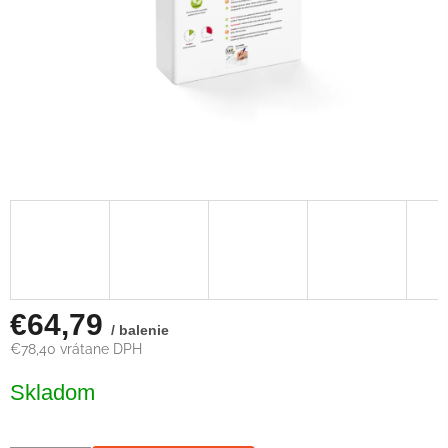
€64,79
/ balenie
€78,40 vrátane DPH
Jednotková
Skladom
cena: