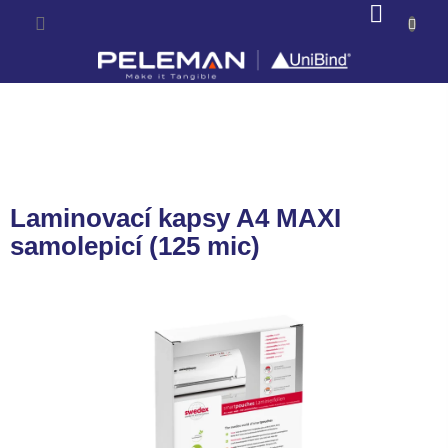
Prejsť
NÁKU
na
KOŠÍK
obsah
Laminovací kapsy A4 MAXI
samolepicí (125 mic)