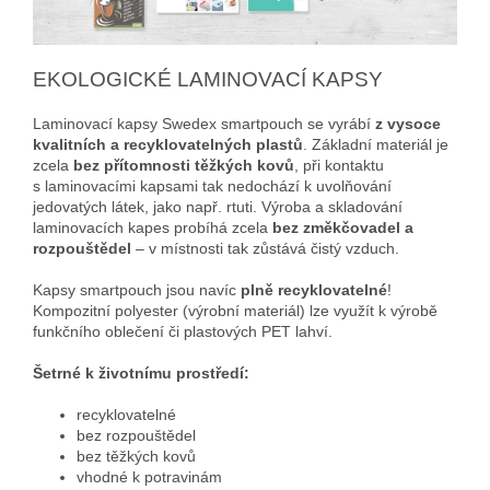
EKOLOGICKÉ LAMINOVACÍ KAPSY
Laminovací kapsy Swedex smartpouch se vyrábí
z vysoce
kvalitních a recyklovatelných plastů
. Základní materiál je
zcela
bez přítomnosti těžkých kovů
, při kontaktu
s laminovacími kapsami tak nedochází k uvolňování
jedovatých látek, jako např. rtuti. Výroba a skladování
laminovacích kapes probíhá zcela
bez změkčovadel a
rozpouštědel
– v místnosti tak zůstává čistý vzduch.
Kapsy smartpouch jsou navíc
plně recyklovatelné
!
Kompozitní polyester (výrobní materiál) lze využít k výrobě
funkčního oblečení či plastových PET lahví.
Šetrné k životnímu prostředí:
recyklovatelné
bez rozpouštědel
bez těžkých kovů
vhodné k potravinám