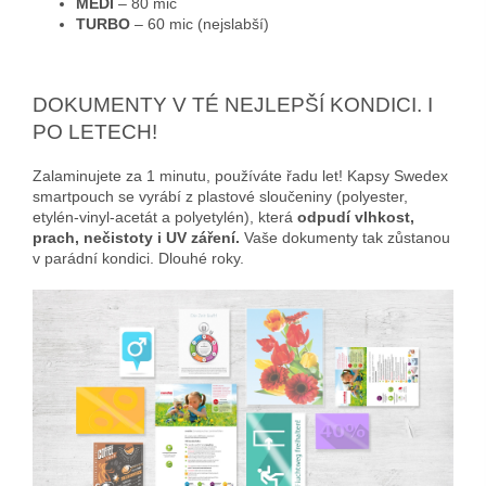
MEDI
– 80 mic
TURBO
– 60 mic (nejslabší)
DOKUMENTY V TÉ NEJLEPŠÍ KONDICI. I
PO LETECH!
Zalaminujete za 1 minutu, používáte řadu let! Kapsy Swedex
smartpouch se vyrábí z plastové sloučeniny (polyester,
etylén-vinyl-acetát a polyetylén), která
odpudí vlhkost,
prach, nečistoty i UV záření.
Vaše dokumenty tak zůstanou
v parádní kondici. Dlouhé roky.