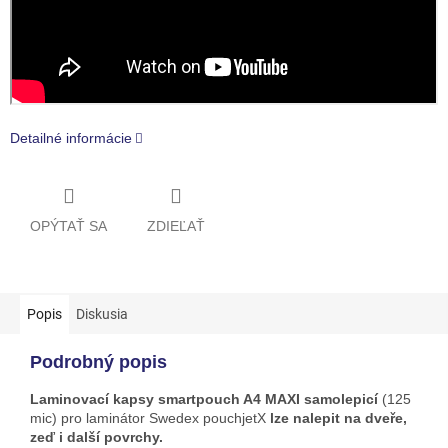
Detailné informácie
OPÝTAŤ SA
ZDIEĽAŤ
Popis
Diskusia
Podrobný popis
Laminovací kapsy smartpouch A4 MAXI samolepicí
(125
mic) pro laminátor Swedex pouchjetX
lze nalepit na dveře,
zeď i další povrchy.