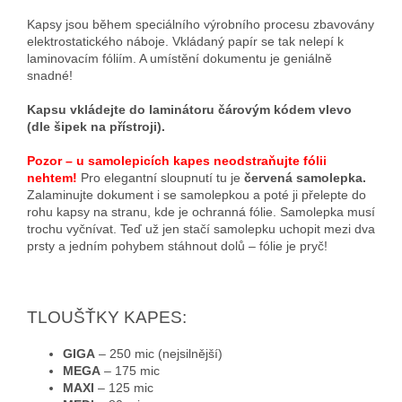
Kapsy jsou během speciálního výrobního procesu zbavovány
elektrostatického náboje. Vkládaný papír se tak nelepí k
laminovacím fóliím. A umístění dokumentu je geniálně
snadné!
Kapsu vkládejte do laminátoru čárovým kódem vlevo
(dle šipek na přístroji).
Pozor – u samolepicích kapes neodstraňujte fólii
nehtem!
Pro elegantní sloupnutí tu je
červená samolepka.
Zalaminujte dokument i se samolepkou a poté ji přelepte do
rohu kapsy na stranu, kde je ochranná fólie. Samolepka musí
trochu vyčnívat. Teď už jen stačí samolepku uchopit mezi dva
prsty a jedním pohybem stáhnout dolů – fólie je pryč!
TLOUŠŤKY KAPES:
GIGA
– 250 mic (nejsilnější)
MEGA
– 175 mic
MAXI
– 125 mic