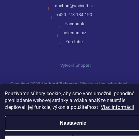
obchod
@
unibind.cz
+420 273 134 190
Facebook
peleman_cz
YouTube
Vytvoril Shoptet
Copyright 2026
Unibind/Peleman
. Všetky práva vyhradené.
Používame súbory cookie, aby sme vám umožnili pohodlné
prehliadanie webovej stránky a vďaka analýze neustále
zlepšovali jej funkcie, výkon a použiteľnosť.
Viac informácií
Nastavenie