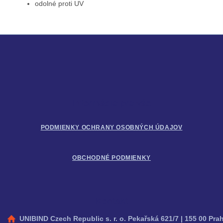
odolné proti UV
Z
á
p
ä
t
i
Informácie pre vás
e
PODMIENKY OCHRANY OSOBNÝCH ÚDAJOV
OBCHODNÉ PODMIENKY
Kontakt
UNIBIND Czech Republic s. r. o. Pekařská 621/7 | 155 00 Pra