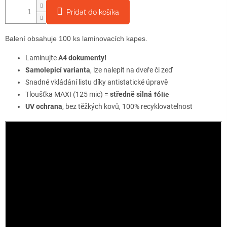
Pridať do košíka
Balení obsahuje 100 ks laminovacích kapes.
Laminujte
A4 dokumenty!
Samolepicí varianta
, lze nalepit na dveře či zeď
Snadné vkládání listu díky antistatické úpravě
Tloušťka MAXI (125 mic) =
středně silná
fólie
UV ochrana
, bez těžkých kovů, 100% recyklovatelnost