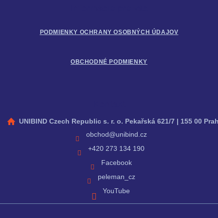
Informácie pre vás
e
PODMIENKY OCHRANY OSOBNÝCH ÚDAJOV
OBCHODNÉ PODMIENKY
Kontakt
UNIBIND Czech Republic s. r. o. Pekařská 621/7 | 155 00 Pra
obchod
@
unibind.cz
+420 273 134 190
Facebook
peleman_cz
YouTube