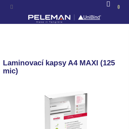
Prejsť
NÁKU
na
KOŠÍK
obsah
Laminovací kapsy A4 MAXI (125
mic)