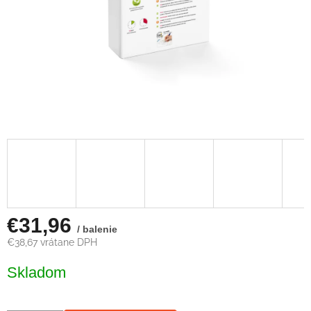
€31,96
/ balenie
€38,67 vrátane DPH
Jednotková
Skladom
cena: