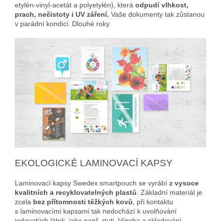
etylén-vinyl-acetát a polyetylén), která
odpudí vlhkost,
prach, nečistoty i UV záření.
Vaše dokumenty tak zůstanou
v parádní kondici. Dlouhé roky.
EKOLOGICKÉ LAMINOVACÍ KAPSY
Laminovací kapsy Swedex smartpouch se vyrábí
z vysoce
kvalitních a recyklovatelných plastů
. Základní materiál je
zcela
bez přítomnosti těžkých kovů
, při kontaktu
s laminovacími kapsami tak nedochází k uvolňování
jedovatých látek, jako např. rtuti. Výroba a skladování