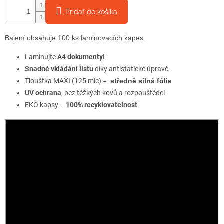
Pridať do košíka
Balení obsahuje 100 ks laminovacích kapes.
Laminujte
A4 dokumenty!
Snadné vkládání listu
díky
antistatické úpravě
Tloušťka MAXI (125 mic) =
středně silná
fólie
UV ochrana
, bez těžkých kovů a rozpouštědel
EKO kapsy –
100% recyklovatelnost