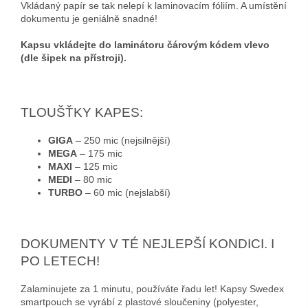
Vkládaný papír se tak nelepí k laminovacím fóliím. A umístění
dokumentu je geniálně snadné!
Kapsu vkládejte do laminátoru čárovým kódem vlevo
(dle šipek na přístroji).
TLOUŠŤKY KAPES:
GIGA
– 250 mic (nejsilnější)
MEGA
– 175 mic
MAXI
– 125 mic
MEDI
– 80 mic
TURBO
– 60 mic (nejslabší)
DOKUMENTY V TÉ NEJLEPŠÍ KONDICI. I
PO LETECH!
Zalaminujete za 1 minutu, používáte řadu let! Kapsy Swedex
smartpouch se vyrábí z plastové sloučeniny (polyester,