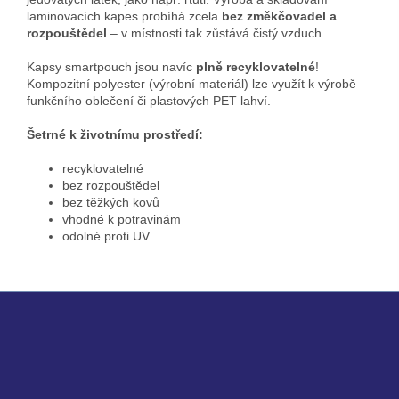
laminovacích kapes probíhá zcela
bez změkčovadel a
rozpouštědel
– v místnosti tak zůstává čistý vzduch.
Kapsy smartpouch jsou navíc
plně recyklovatelné
!
Kompozitní polyester (výrobní materiál) lze využít k výrobě
funkčního oblečení či plastových PET lahví.
Šetrné k životnímu prostředí:
recyklovatelné
bez rozpouštědel
bez těžkých kovů
vhodné k potravinám
odolné proti UV
Z
á
p
ä
t
i