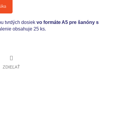
šíka
bu tvrdých dosiek
vo formáte A5 pre šanóny s
lenie obsahuje 25 ks.
ZDIEĽAŤ