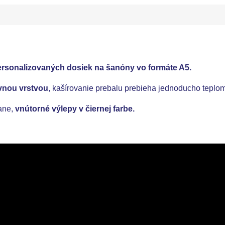
rsonalizovaných dosiek na šanóny vo formáte A5.
vnou vrstvou
, kašírovanie prebalu prebieha jednoducho teplo
rane,
vnútorné výlepy v čiernej farbe.