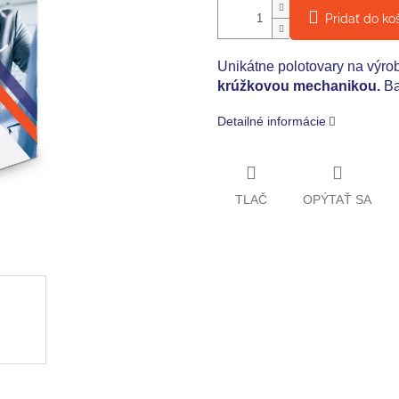
Pridať do ko
Unikátne polotovary na výro
krúžkovou mechanikou.
Ba
Detailné informácie
TLAČ
OPÝTAŤ SA