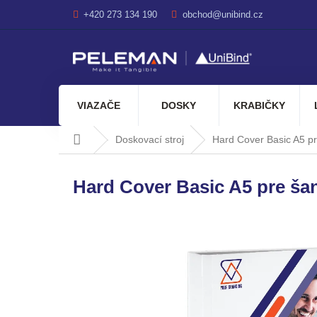
Prejsť
+420 273 134 190
obchod@unibind.cz
na
obsah
VIAZAČE
DOSKY
KRABIČKY
Domov
Doskovací stroj
Hard Cover Basic A5 p
Hard Cover Basic A5 pre ša