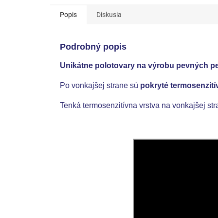
Popis
Diskusia
Podrobný popis
Unikátne polotovary na výrobu pevných pe
Po vonkajšej strane sú
pokryté termosenzití
Tenká termosenzitívna vrstva na vonkajšej st