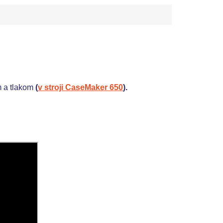
m a tlakom
(
v stroji CaseMaker 650
).