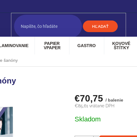
HĽADAŤ
PAPIER
KOVOVÉ
LAMINOVANIE
GASTRO
VPAPER
ŠTÍTKY
re šanóny
nóny
€70,75
/ balenie
€85,61 vrátane DPH
Jednotková
Skladom
cena: