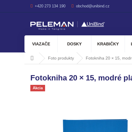
Prejsť
+420 273 134 190
obchod@unibind.cz
na
obsah
VIAZAČE
DOSKY
KRABIČKY
Domov
Foto produkty
Fotokniha 20 × 15, modr
Fotokniha 20 × 15, modré pl
Akcia