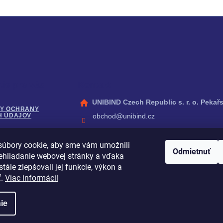
cie pre vás
Kontakt
UNIBIND Czech Republic s. r. o. Pekařs
Y OCHRANY
obchod
@
unibind.cz
H ÚDAJOV
+420 273 134 190
úbory cookie, aby sme vám umožnili
Facebook
É PODMIENKY
Odmietnuť
ehliadanie webovej stránky a vďaka
peleman_cz
tále zlepšovali jej funkcie, výkon a
YouTube
ť.
Viac informácií
ie
adené.