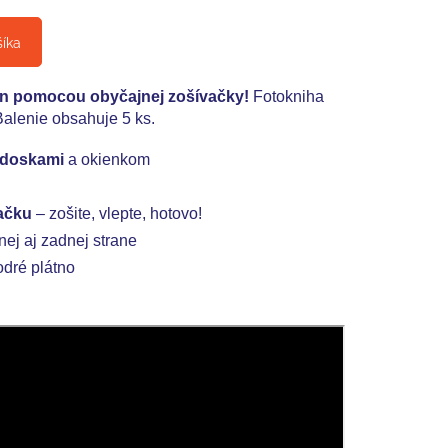
šíka
en pomocou obyčajnej zošívačky!
Fotokniha
alenie obsahuje 5 ks.
 doskami
a okienkom
vačku
– zošite, vlepte, hotovo!
nej aj zadnej strane
dré plátno