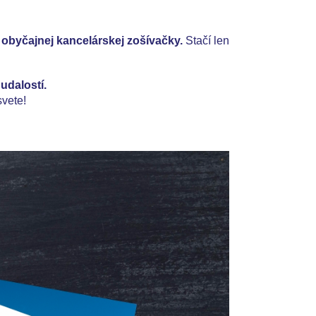
byčajnej kancelárskej zošívačky.
Stačí len
udalostí.
svete!