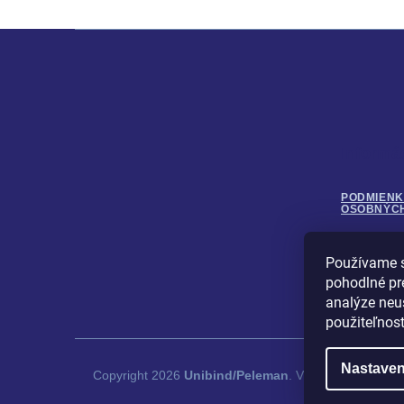
Z
á
p
ä
t
i
Informá
e
PODMIENK
OSOBNÝC
Používame s
OBCHODN
pohodlné pr
analýze neus
použiteľnos
Nastaven
Copyright 2026
Unibind/Peleman
. Všetky práva vyhr