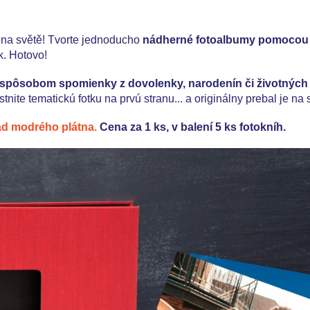
 na světě! Tvorte jednoducho
nádherné fotoalbumy pomocou o
ek. Hotovo!
spôsobom spomienky z dovolenky, narodenín či životných 
ite tematickú fotku na prvú stranu... a originálny prebal je na 
ad modrého plátna.
Cena za 1 ks, v balení 5 ks fotokníh.