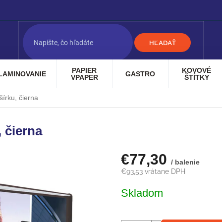
HĽADAŤ
PAPIER
KOVOVÉ
LAMINOVANIE
GASTRO
VPAPER
ŠTÍTKY
írku, čierna
 čierna
€77,30
/ balenie
€93,53 vrátane DPH
Jednotková
Skladom
cena: