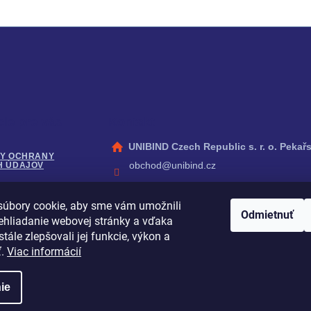
cie pre vás
Kontakt
UNIBIND Czech Republic s. r. o. Pekařs
Y OCHRANY
obchod
@
unibind.cz
H ÚDAJOV
+420 273 134 190
úbory cookie, aby sme vám umožnili
Facebook
É PODMIENKY
Odmietnuť
ehliadanie webovej stránky a vďaka
peleman_cz
tále zlepšovali jej funkcie, výkon a
YouTube
ť.
Viac informácií
ie
adené.