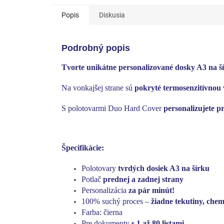
Popis
Diskusia
Podrobný popis
Tvorte unikátne personalizované dosky A3 na š
Na vonkajšej strane sú
pokryté termosenzitívnou 
S polotovarmi Duo Hard Cover
personalizujete p
Špecifikácie:
Polotovary
tvrdých dosiek A3 na šírku
Potlač
prednej a zadnej strany
Personalizácia
za pár minút!
100% suchý proces –
žiadne tekutiny, chemi
Farba: čierna
Pre dokumenty
s 1 až 80 listami