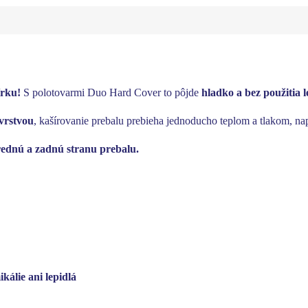
írku!
S polotovarmi Duo Hard Cover to pôjde
hladko a bez použitia 
vrstvou
, kašírovanie prebalu prebieha jednoducho teplom a tlakom, na
rednú a zadnú stranu prebalu.
kálie ani lepidlá