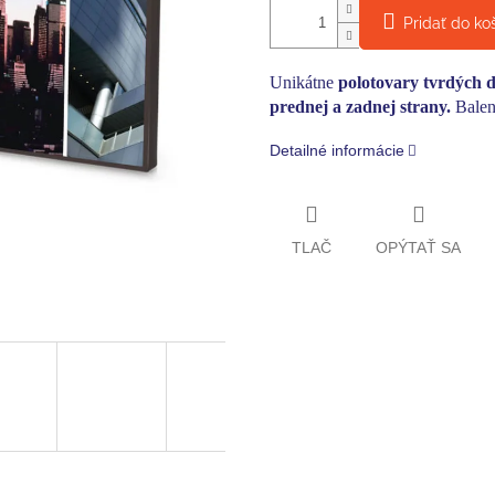
Pridať do ko
Unikátne
polotovary tvrdých d
prednej a zadnej strany.
Balen
Detailné informácie
TLAČ
OPÝTAŤ SA