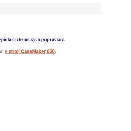
lepidla či chemických prípravkov.
pr.
v stroji CaseMaker 650
.